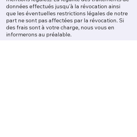
données effectués jusqu'à la révocation ainsi
que les éventuelles restrictions légales de notre
part ne sont pas affectées par la révocation. Si
des frais sont à votre charge, nous vous en
informerons au préalable.
Applicabilité du droit de la protection des données
La présente déclaration de protection des
données est conçue en fonction des exigences
de la loi suisse sur la protection des données
(LPD), de la loi suisse révisée sur la protection
des données (revDSG) et du règlement général
sur la protection des données (RGPD) de l'UE.
L'applicabilité de ces lois et la mesure dans
laquelle elles s'appliquent dépendent toutefois
du cas d'espèce.
Modification
Nous nous réservons le droit de modifier à tout