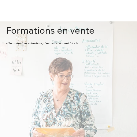
Formations en vente
« Se connaître soi-même, c’est exister cent fois !»